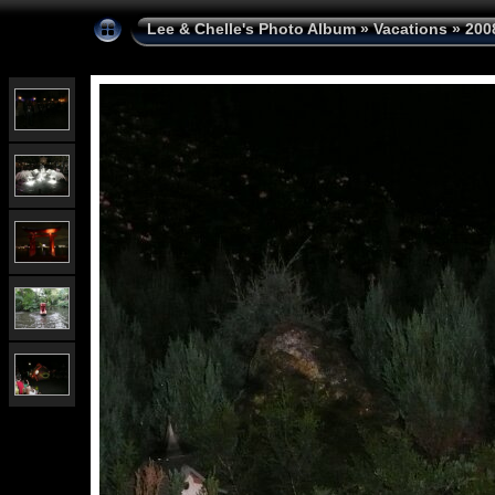
Lee & Chelle's Photo Album
»
Vacations
»
200