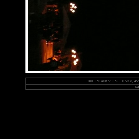
100 | P1040877.JPG | 11/2/08, 4:
To