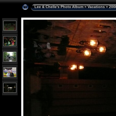
Lee & Chelle's Photo Album
»
Vacations
»
200